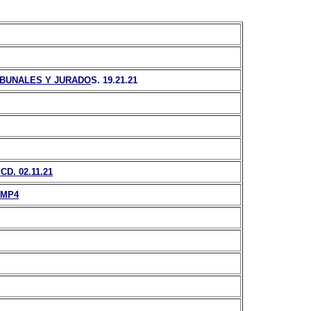
RIBUNALES Y JURADO
S.
19.21.21
. 02.11.21
.MP4