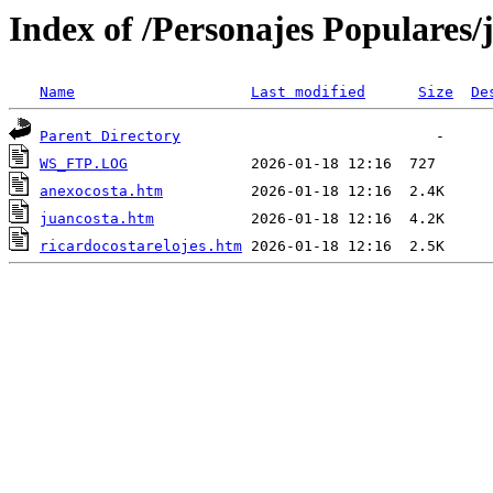
Index of /Personajes Populares/
Name
Last modified
Size
De
Parent Directory
WS_FTP.LOG
anexocosta.htm
juancosta.htm
ricardocostarelojes.htm