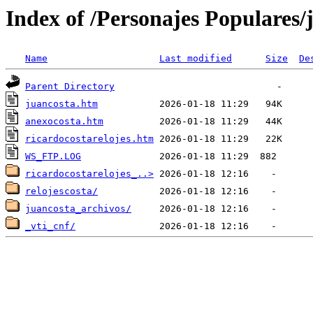
Index of /Personajes Populares/
Name
Last modified
Size
De
Parent Directory
juancosta.htm
anexocosta.htm
ricardocostarelojes.htm
WS_FTP.LOG
ricardocostarelojes_..>
relojescosta/
juancosta_archivos/
_vti_cnf/