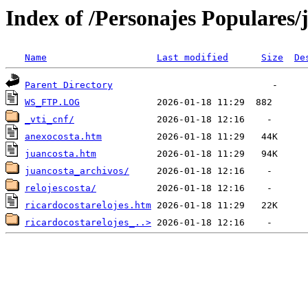
Index of /Personajes Populares/
Name
Last modified
Size
De
Parent Directory
WS_FTP.LOG
_vti_cnf/
anexocosta.htm
juancosta.htm
juancosta_archivos/
relojescosta/
ricardocostarelojes.htm
ricardocostarelojes_..>