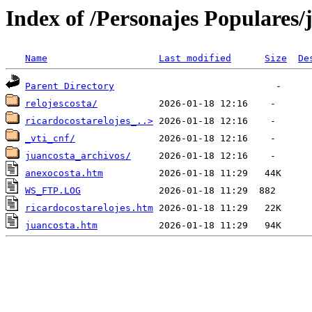
Index of /Personajes Populares/
Name
Last modified
Size
De
Parent Directory
relojescosta/
ricardocostarelojes_..>
_vti_cnf/
juancosta_archivos/
anexocosta.htm
WS_FTP.LOG
ricardocostarelojes.htm
juancosta.htm