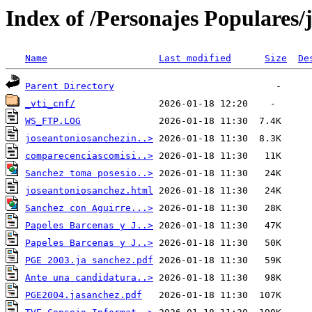
Index of /Personajes Populares/
Name
Last modified
Size
De
Parent Directory
_vti_cnf/
WS_FTP.LOG
joseantoniosanchezin..>
comparecenciascomisi..>
Sanchez toma posesio..>
joseantoniosanchez.html
Sanchez con Aguirre...>
Papeles Barcenas y J..>
Papeles Barcenas y J..>
PGE 2003.ja sanchez.pdf
Ante una candidatura..>
PGE2004.jasanchez.pdf