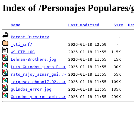
Index of /Personajes Populares/
Name
Last modified
Size
De
Parent Directory
_vti_cnf/
WS_FTP.LOG
Lehman-Brothers.jpg
Luis_Guindos_junto_E..>
rato_rajoy_aznar_gui..>
forgesexlehman17.02...>
guindos_error.jpg
Guindos y otros acto..>