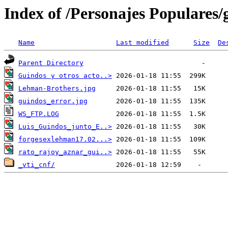
Index of /Personajes Populares/
Name
Last modified
Size
De
Parent Directory
Guindos y otros acto..>
Lehman-Brothers.jpg
guindos_error.jpg
WS_FTP.LOG
Luis_Guindos_junto_E..>
forgesexlehman17.02...>
rato_rajoy_aznar_gui..>
_vti_cnf/