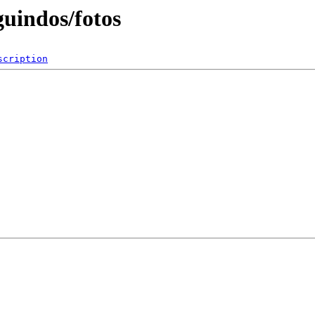
guindos/fotos
scription