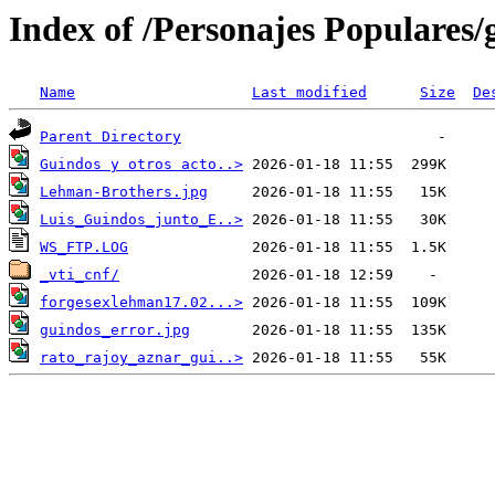
Index of /Personajes Populares/
Name
Last modified
Size
De
Parent Directory
Guindos y otros acto..>
Lehman-Brothers.jpg
Luis_Guindos_junto_E..>
WS_FTP.LOG
_vti_cnf/
forgesexlehman17.02...>
guindos_error.jpg
rato_rajoy_aznar_gui..>