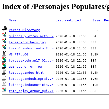
Index of /Personajes Populares/
Name
Last modified
Size
De
Parent Directory
Guindos y otros acto..>
Lehman-Brothers.jpg
Luis_Guindos_junto_E..>
WS_FTP.LOG
forgesexlehman17.02...>
guindos_error.jpg
luisdeguindos.html
luisdeguindosbiograf..>
luisdeguindosnoticia..>
rato_rajoy_aznar_gui..>