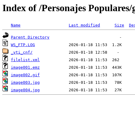
Index of /Personajes Populares
Name
Last modified
Size
De
Parent Directory
WS_FTP.LOG
_vti_cnf/
filelist.xml
image001.emz
image002.gif
image003.jpg
image004.jpg