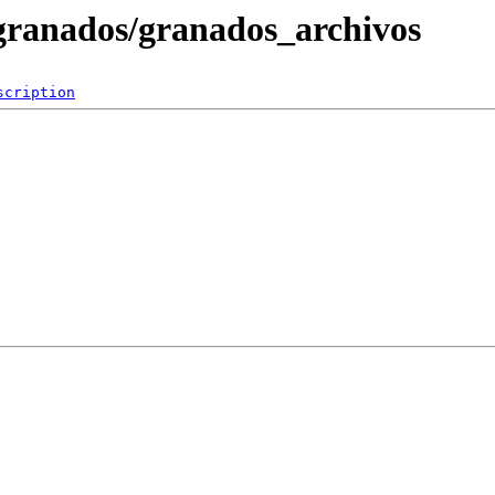
/granados/granados_archivos
scription