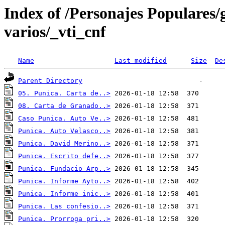
Index of /Personajes Populares
varios/_vti_cnf
Name
Last modified
Size
De
Parent Directory
05. Punica. Carta de..>
08. Carta de Granado..>
Caso Punica. Auto Ve..>
Punica. Auto Velasco..>
Punica. David Merino..>
Punica. Escrito defe..>
Punica. Fundacio Arp..>
Punica. Informe Ayto..>
Punica. Informe inic..>
Punica. Las confesio..>
Punica. Prorroga pri..>