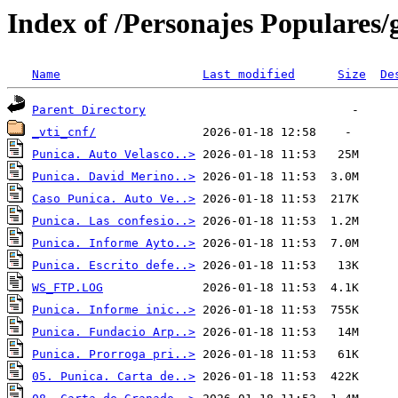
Index of /Personajes Populares
Name
Last modified
Size
De
Parent Directory
_vti_cnf/
Punica. Auto Velasco..>
Punica. David Merino..>
Caso Punica. Auto Ve..>
Punica. Las confesio..>
Punica. Informe Ayto..>
Punica. Escrito defe..>
WS_FTP.LOG
Punica. Informe inic..>
Punica. Fundacio Arp..>
Punica. Prorroga pri..>
05. Punica. Carta de..>