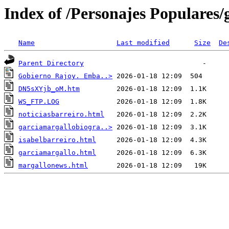
Index of /Personajes Populares/
Name
Last modified
Size
De
Parent Directory
Gobierno Rajoy. Emba..>
DN5sXYjb_oM.htm
WS_FTP.LOG
noticiasbarreiro.html
garciamargallobiogra..>
isabelbarreiro.html
garciamargallo.html
margallonews.html