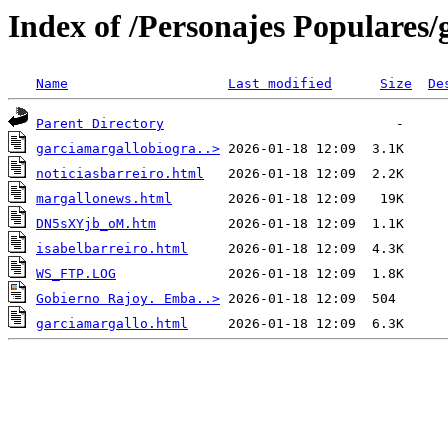
Index of /Personajes Populares/
Name
Last modified
Size
De
Parent Directory
garciamargallobiogra..>
noticiasbarreiro.html
margallonews.html
DN5sXYjb_oM.htm
isabelbarreiro.html
WS_FTP.LOG
Gobierno Rajoy. Emba..>
garciamargallo.html