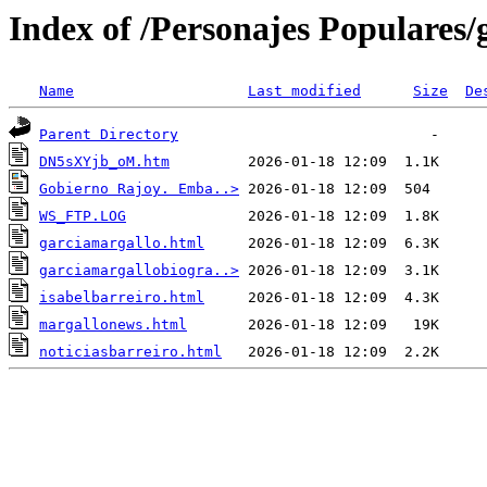
Index of /Personajes Populares/
Name
Last modified
Size
De
Parent Directory
DN5sXYjb_oM.htm
Gobierno Rajoy. Emba..>
WS_FTP.LOG
garciamargallo.html
garciamargallobiogra..>
isabelbarreiro.html
margallonews.html
noticiasbarreiro.html