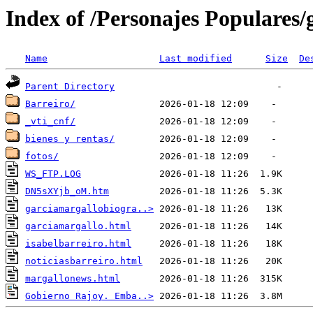
Index of /Personajes Populares/
Name
Last modified
Size
De
Parent Directory
Barreiro/
_vti_cnf/
bienes y rentas/
fotos/
WS_FTP.LOG
DN5sXYjb_oM.htm
garciamargallobiogra..>
garciamargallo.html
isabelbarreiro.html
noticiasbarreiro.html
margallonews.html
Gobierno Rajoy. Emba..>