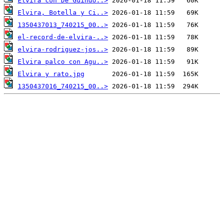
Elvira con De Guindo..>
Elvira, Botella y Ci..>
1350437013_740215_00..>
el-record-de-elvira-..>
elvira-rodriguez-jos..>
Elvira palco con Agu..>
Elvira y rato.jpg
1350437016_740215_00..>