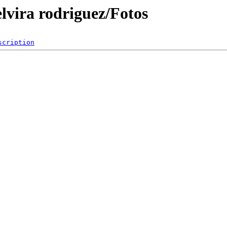
elvira rodriguez/Fotos
scription