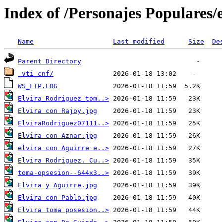
Index of /Personajes Populares/
Name
Last modified
Size
De
Parent Directory
_vti_cnf/
WS_FTP.LOG
Elvira_Rodriguez_tom..>
Elvira con Rajoy.jpg
ElviraRodriguez07111..>
Elvira con Aznar.jpg
elvira con Aguirre e..>
Elvira Rodriguez. Cu..>
toma-opsesion--644x3..>
Elvira y Aguirre.jpg
Elvira con Pablo.jpg
Elvira toma posesion..>