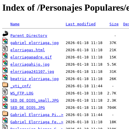
Index of /Personajes Populares/
Name
Last modified
Size
De
Parent Directory
gabriel elorriaga.jpg
elorriagas.html
elorriagapadre.gif
elorriagahijo.jpg
elorriaga241107.jpg
beatriz elorriaga.jpg
_vti_cnf/
WS_FTP.LOG
SED DE DIOS_small.JPG
SED DE DIOS.JPG
Gabriel Elorriaga Pi..>
Gabriel Elorriaga Fe..>