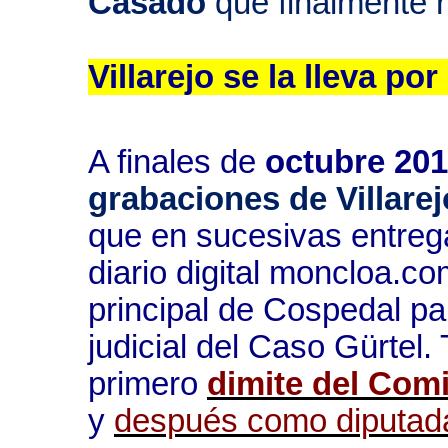
Casado
que finalmente r
Villarejo se la lleva po
A finales de
octubre 20
grabaciones de Villare
que en sucesivas entreg
diario digital moncloa.c
principal de Cospedal par
judicial del Caso Gürtel
primero
dimite del Comi
y
después como diputad