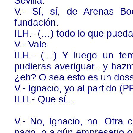
Sevilla.
V.- Sí, sí, de Arenas Bo
fundación.
ILH.- (…) todo lo que pued
V.- Vale
ILH.- (…) Y luego un te
pudieras averiguar.. y haz
¿eh? O sea esto es un doss
V.- Ignacio, yo al partido (
ILH.- Que sí…
V.- No, Ignacio, no. Otra
pago, o algún empresario o 