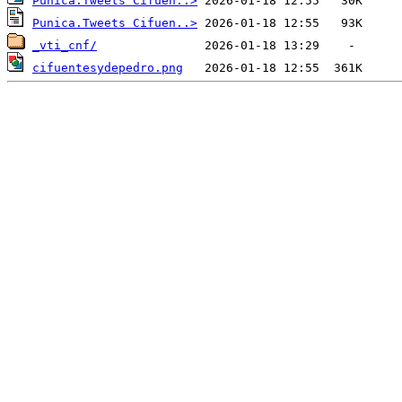
Punica.Tweets Cifuen..>
Punica.Tweets Cifuen..>
_vti_cnf/
cifuentesydepedro.png