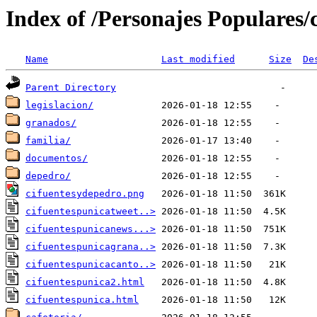
Index of /Personajes Populares/
Name
Last modified
Size
De
Parent Directory
legislacion/
granados/
familia/
documentos/
depedro/
cifuentesydepedro.png
cifuentespunicatweet..>
cifuentespunicanews...>
cifuentespunicagrana..>
cifuentespunicacanto..>
cifuentespunica2.html
cifuentespunica.html