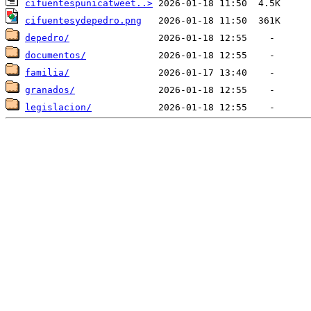
cifuentespunicatweet..>
cifuentesydepedro.png
depedro/
documentos/
familia/
granados/
legislacion/