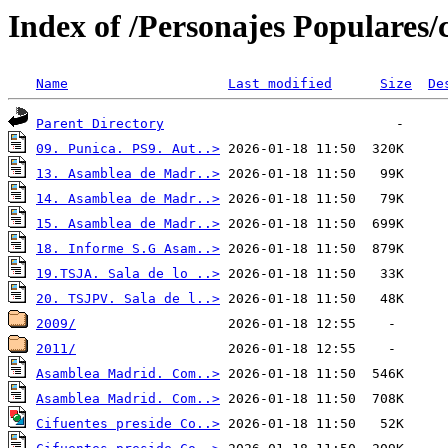
Index of /Personajes Populares/
Name
Last modified
Size
De
Parent Directory
09. Punica. PS9. Aut..>
13. Asamblea de Madr..>
14. Asamblea de Madr..>
15. Asamblea de Madr..>
18. Informe S.G Asam..>
19.TSJA. Sala de lo ..>
20. TSJPV. Sala de l..>
2009/
2011/
Asamblea Madrid. Com..>
Asamblea Madrid. Com..>
Cifuentes preside Co..>