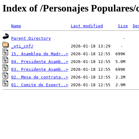
Index of /Personajes Populares/
Name
Last modified
Size
De
Parent Directory
_vti_cnf/
15. Asamblea de Madr..>
04. Presidente Asamb..>
03. Presidente Asamb..>
02. Mesa de contrata..>
01. Comite de Expert..>