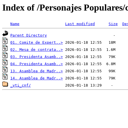
Index of /Personajes Populares/
Name
Last modified
Size
De
Parent Directory
01. Comite de Expert..>
02. Mesa de contrata..>
03. Presidenta Asamb..>
04. Presidenta Asamb..>
13. Asamblea de Madr..>
14. Asamblea de Madr..>
_vti_cnf/