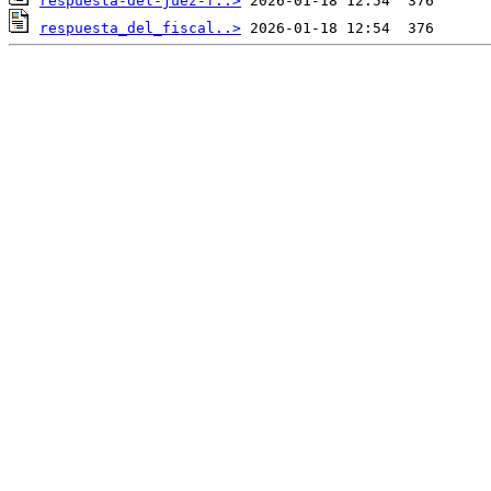
respuesta-del-juez-f..>
respuesta_del_fiscal..>