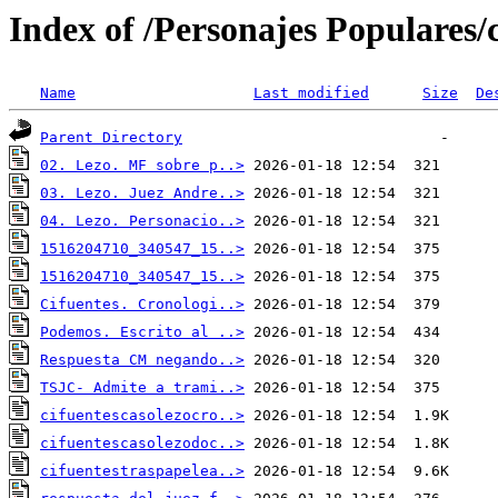
Index of /Personajes Populares/c
Name
Last modified
Size
De
Parent Directory
02. Lezo. MF sobre p..>
03. Lezo. Juez Andre..>
04. Lezo. Personacio..>
1516204710_340547_15..>
1516204710_340547_15..>
Cifuentes. Cronologi..>
Podemos. Escrito al ..>
Respuesta CM negando..>
TSJC- Admite a trami..>
cifuentescasolezocro..>
cifuentescasolezodoc..>
cifuentestraspapelea..>