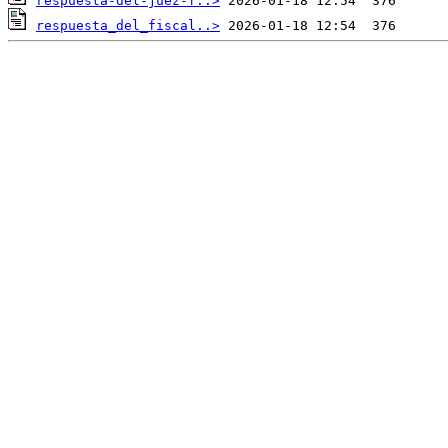
respuesta-del-juez-f..>
respuesta_del_fiscal..>