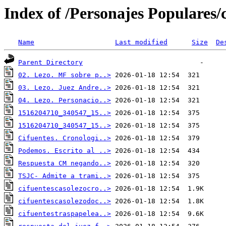
Index of /Personajes Populares/c
Name
Last modified
Size
De
Parent Directory
02. Lezo. MF sobre p..>
03. Lezo. Juez Andre..>
04. Lezo. Personacio..>
1516204710_340547_15..>
1516204710_340547_15..>
Cifuentes. Cronologi..>
Podemos. Escrito al ..>
Respuesta CM negando..>
TSJC- Admite a trami..>
cifuentescasolezocro..>
cifuentescasolezodoc..>
cifuentestraspapelea..>