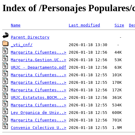
Index of /Personajes Populares/
Name
Last modified
Size
De
Parent Directory
_vti_cnf/
Margarita Cifuentes...>
Margarita.Gestion.UC..>
URJC - Departamento.pdf
Margarita Cifuentes...>
Margarita Cifuentes...>
Margarita Cifuentes...>
URJC.Estatutos.BOCM...>
Margarita Cifuentes...>
Ley Organica de Univ..>
Margarita Cifuentes...>
Convenio Colectivo U..>