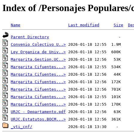
Index of /Personajes Populares/
Name
Last modified
Size
De
Parent Directory
Convenio Colectivo U..>
Ley Organica de Univ..>
Margarita.Gestion.UC..>
Margarita Cifuentes...>
Margarita Cifuentes...>
Margarita Cifuentes...>
Margarita Cifuentes...>
Margarita Cifuentes...>
Margarita Cifuentes...>
URJC - Departamento.pdf
URJC.Estatutos.BOCM...>
_vti_cnf/