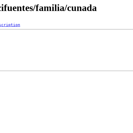
cifuentes/familia/cunada
scription