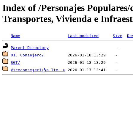
Index of /Personajes Populares/c
Transportes, Vivienda e Infraes
Name
Last modified
Size
De
Parent Directory
01. Consejero/
SGT/
Viceconsejerï¿½a Tte..>