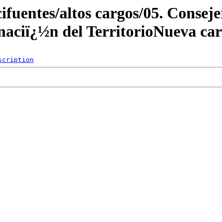
cifuentes/altos cargos/05. Conse
aciï¿½n del TerritorioNueva ca
scription