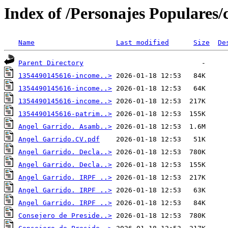
Index of /Personajes Populares/
Name
Last modified
Size
De
Parent Directory
1354490145616-income..>
1354490145616-income..>
1354490145616-income..>
1354490145616-patrim..>
Angel Garrido. Asamb..>
Angel Garrido.CV.pdf
Angel Garrido. Decla..>
Angel Garrido. Decla..>
Angel Garrido. IRPF ..>
Angel Garrido. IRPF ..>
Angel Garrido. IRPF ..>
Consejero de Preside..>