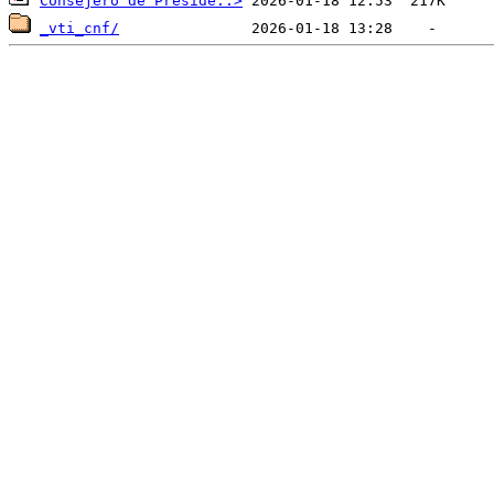
Consejero de Preside..>
_vti_cnf/