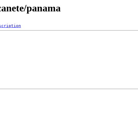
/canete/panama
scription