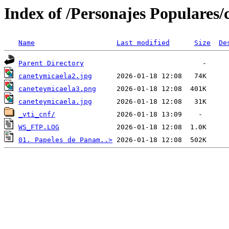
Index of /Personajes Populares
Name
Last modified
Size
De
Parent Directory
canetymicaela2.jpg
caneteymicaela3.png
caneteymicaela.jpg
_vti_cnf/
WS_FTP.LOG
01. Papeles de Panam..>