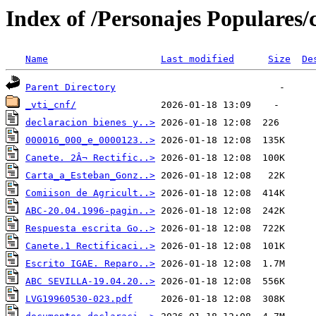
Index of /Personajes Populares
Name
Last modified
Size
De
Parent Directory
_vti_cnf/
declaracion bienes y..>
000016_000_e_0000123..>
Canete. 2Â¬ Rectific..>
Carta_a_Esteban_Gonz..>
Comiison de Agricult..>
ABC-20.04.1996-pagin..>
Respuesta escrita Go..>
Canete.1 Rectificaci..>
Escrito IGAE. Reparo..>
ABC SEVILLA-19.04.20..>
LVG19960530-023.pdf