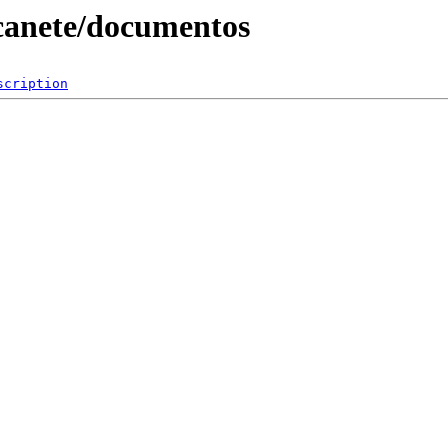
/canete/documentos
scription