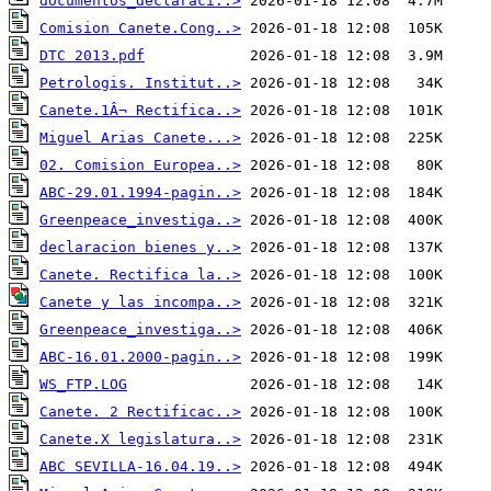
documentos_declaraci..>
Comision Canete.Cong..>
DTC 2013.pdf
Petrologis. Institut..>
Canete.1Â¬ Rectifica..>
Miguel Arias Canete...>
02. Comision Europea..>
ABC-29.01.1994-pagin..>
Greenpeace_investiga..>
declaracion bienes y..>
Canete. Rectifica la..>
Canete y las incompa..>
Greenpeace_investiga..>
ABC-16.01.2000-pagin..>
WS_FTP.LOG
Canete. 2 Rectificac..>
Canete.X legislatura..>
ABC SEVILLA-16.04.19..>