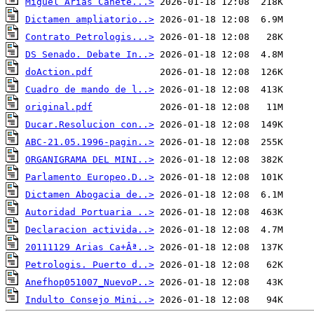
Miguel Arias Canete...>
Dictamen ampliatorio..>
Contrato Petrologis...>
DS Senado. Debate In..>
doAction.pdf
Cuadro de mando de l..>
original.pdf
Ducar.Resolucion con..>
ABC-21.05.1996-pagin..>
ORGANIGRAMA DEL MINI..>
Parlamento Europeo.D..>
Dictamen Abogacia de..>
Autoridad Portuaria ..>
Declaracion activida..>
20111129 Arias Ca+Âª..>
Petrologis. Puerto d..>
Anefhop051007_NuevoP..>
Indulto Consejo Mini..>