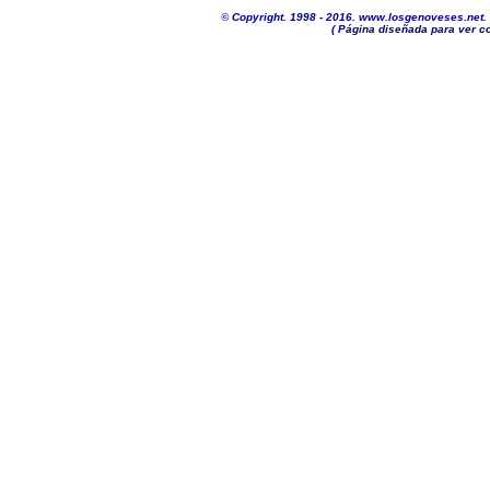
©
Copyright. 1998 - 2016. www.losgenoveses.net. 
( Página diseñada para ver co