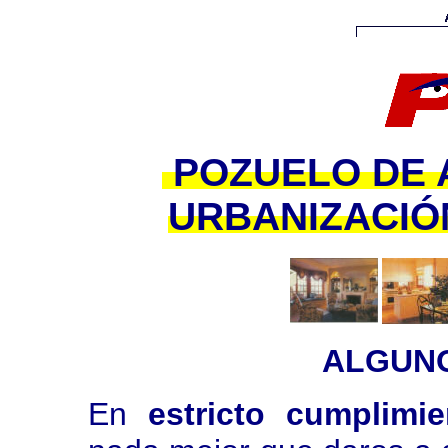
POZUELO DE 
URBANIZACIÓ
ALGUNO
En
estricto cumplimi