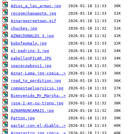
Adios_a_las_armas.jpg
recogechapapote.jpg
Aznargeorgetown.gif
chuckey.jpg
AZNACDONALDS 3.jpg
bobofeomalo.jpg
el-padrino-3.jpg
pabellonPILAR.JPG
spacecowboys1.jpg
Aznar-Lama.jpg-copia..>
road_to_perdition.jpg
comoestaelservicio.jpg
Bienvenido_Mr_Marsha..>
jose-I-en-su-trono.jpg
AZNARNUNCAMAIS.jpg
Patton.jpg
pactar-con-el-diablo..>
Aznarastro.jpg copia..>