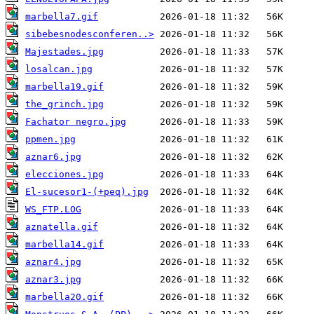
marbella7.gif
sibebesnodesconferen..>
Majestades.jpg
losalcan.jpg
marbella19.gif
the_grinch.jpg
Fachator negro.jpg
ppmen.jpg
aznar6.jpg
elecciones.jpg
El-sucesor1-(+peq).jpg
WS_FTP.LOG
aznatella.gif
marbella14.gif
aznar4.jpg
aznar3.jpg
marbella20.gif