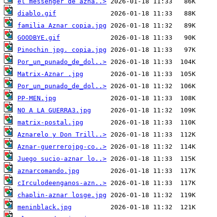
el messenger de azna..>
diablo.gif
familia Aznar copia.jpg
GOODBYE.gif
Pinochin jpg. copia.jpg
Por_un_punado_de_dol..>
Matrix-Aznar .jpg
Por_un_punado_de_dol..>
PP-MEN.jpg
NO A LA GUERRA3.jpg
matrix-postal.jpg
Aznarelo y Don Trill..>
Aznar-guerrerojpg-co..>
Juego sucio-aznar lo..>
aznarcomando.jpg
cIrculodeenganos-azn..>
chaplin-aznar losge.jpg
meninblack.jpg