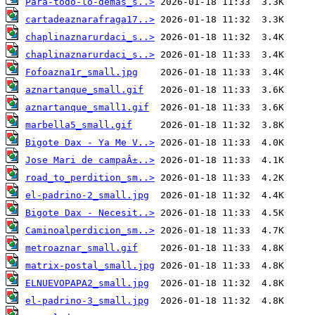
Para-todo-lo-demas_s..>
cartadeaznarafraga17..>
chaplinaznarurdaci_s..>
chaplinaznarurdaci_s..>
Fofoazna1r_small.jpg
aznartanque_small.gif
aznartanque_small1.gif
marbella5_small.gif
Bigote Dax - Ya Me V..>
Jose Mari de campaÂ±..>
road_to_perdition_sm..>
el-padrino-2_small.jpg
Bigote Dax - Necesit..>
Caminoalperdicion_sm..>
metroaznar_small.gif
matrix-postal_small.jpg
ELNUEVOPAPA2_small.jpg
el-padrino-3_small.jpg