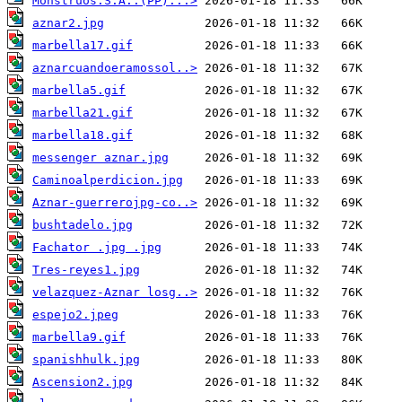
Monstruos.S.A..(PP)...>
aznar2.jpg
marbella17.gif
aznarcuandoeramossol..>
marbella5.gif
marbella21.gif
marbella18.gif
messenger aznar.jpg
Caminoalperdicion.jpg
Aznar-guerrerojpg-co..>
bushtadelo.jpg
Fachator .jpg .jpg
Tres-reyes1.jpg
velazquez-Aznar losg..>
espejo2.jpeg
marbella9.gif
spanishhulk.jpg
Ascension2.jpg