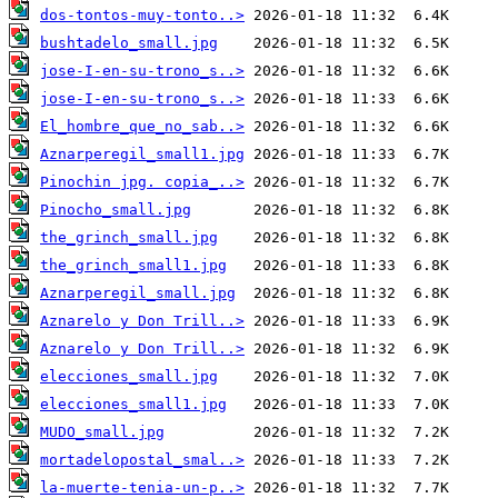
dos-tontos-muy-tonto..>
bushtadelo_small.jpg
jose-I-en-su-trono_s..>
jose-I-en-su-trono_s..>
El_hombre_que_no_sab..>
Aznarperegil_small1.jpg
Pinochin jpg. copia_..>
Pinocho_small.jpg
the_grinch_small.jpg
the_grinch_small1.jpg
Aznarperegil_small.jpg
Aznarelo y Don Trill..>
Aznarelo y Don Trill..>
elecciones_small.jpg
elecciones_small1.jpg
MUDO_small.jpg
mortadelopostal_smal..>
la-muerte-tenia-un-p..>