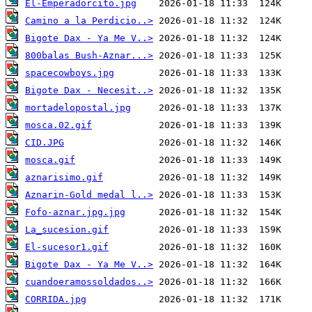
El-Emperadorcito.jpg
Camino a la Perdicio..>
Bigote Dax - Ya Me V..>
800balas Bush-Aznar...>
spacecowboys.jpg
Bigote Dax - Necesit..>
mortadelopostal.jpg
mosca.02.gif
CID.JPG
mosca.gif
aznarisimo.gif
Aznarin-Gold medal l..>
Fofo-aznar.jpg.jpg
La_sucesion.gif
El-sucesor1.gif
Bigote Dax - Ya Me V..>
cuandoeramossoldados..>
CORRIDA.jpg