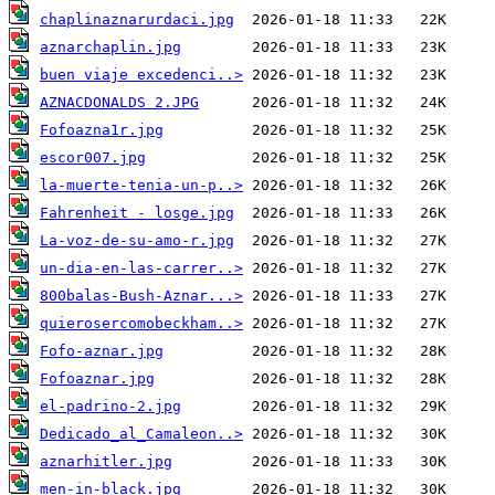
chaplinaznarurdaci.jpg
aznarchaplin.jpg
buen viaje excedenci..>
AZNACDONALDS 2.JPG
Fofoazna1r.jpg
escor007.jpg
la-muerte-tenia-un-p..>
Fahrenheit - losge.jpg
La-voz-de-su-amo-r.jpg
un-dia-en-las-carrer..>
800balas-Bush-Aznar...>
quierosercomobeckham..>
Fofo-aznar.jpg
Fofoaznar.jpg
el-padrino-2.jpg
Dedicado_al_Camaleon..>
aznarhitler.jpg
men-in-black.jpg