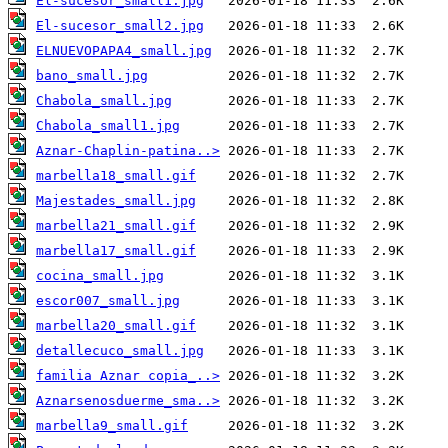
El-sucesor_small1.jpg
El-sucesor_small2.jpg
ELNUEVOPAPA4_small.jpg
bano_small.jpg
Chabola_small.jpg
Chabola_small1.jpg
Aznar-Chaplin-patina..>
marbella18_small.gif
Majestades_small.jpg
marbella21_small.gif
marbella17_small.gif
cocina_small.jpg
escor007_small.jpg
marbella20_small.gif
detallecuco_small.jpg
familia Aznar copia_..>
Aznarsenosduerme_sma..>
marbella9_small.gif