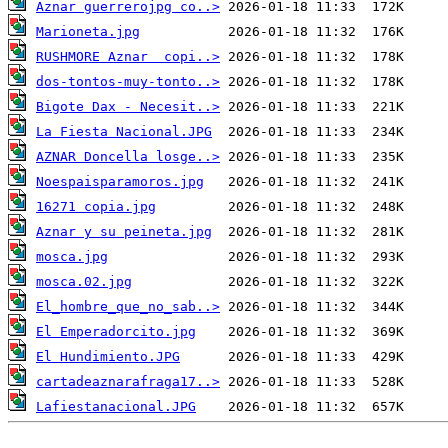
Aznar guerrerojpg co..>
Marioneta.jpg
RUSHMORE Aznar  copi..>
dos-tontos-muy-tonto..>
Bigote Dax - Necesit..>
La Fiesta Nacional.JPG
AZNAR Doncella losge..>
Noespaisparamoros.jpg
16271 copia.jpg
Aznar y su peineta.jpg
mosca.jpg
mosca.02.jpg
El_hombre_que_no_sab..>
El Emperadorcito.jpg
El Hundimiento.JPG
cartadeaznarafraga17..>
Lafiestanacional.JPG