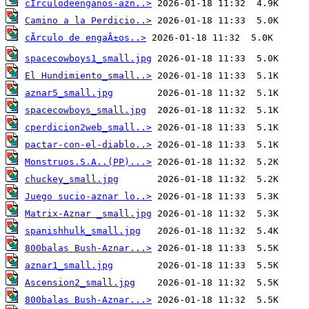
cIrculodeenganos-azn..>
Camino a la Perdicio..>
cÃrculo de engaÂ±os..>
spacecowboys1_small.jpg
El Hundimiento_small..>
aznar5_small.jpg
spacecowboys_small.jpg
cperdicion2web_small..>
pactar-con-el-diablo..>
Monstruos.S.A..(PP)...>
chuckey_small.jpg
Juego sucio-aznar lo..>
Matrix-Aznar _small.jpg
spanishhulk_small.jpg
800balas Bush-Aznar...>
aznar1_small.jpg
Ascension2_small.jpg
800balas Bush-Aznar...>