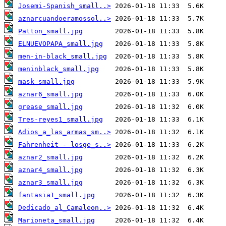
Josemi-Spanish_small..>
aznarcuandoeramossol..>
Patton_small.jpg
ELNUEVOPAPA_small.jpg
men-in-black_small.jpg
meninblack_small.jpg
mask_small.jpg
aznar6_small.jpg
grease_small.jpg
Tres-reyes1_small.jpg
Adios_a_las_armas_sm..>
Fahrenheit - losge_s..>
aznar2_small.jpg
aznar4_small.jpg
aznar3_small.jpg
fantasia1_small.jpg
Dedicado_al_Camaleon..>
Marioneta_small.jpg