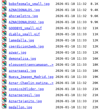
bobofeomalo_small.jpg
AZNACDONALDS.jpg
ahoraelotro.jpg
AZNACDONALDS02.jpg
GOODBYE_small.gif
diablo_small.gif
lamedalla.jpg
cperdicion2web.jpg
azwar.jpg
demonalisa.jpg
elopusentraencamapan..>
aznarpapa1.jpg
Nueva_Imagen_Madrid.jpg
Aznar-Chaplin-patina..>
cosmico20lider.jpg
Aznarperegil.jpg
Aznartejanito.jpg
medallon.jpg