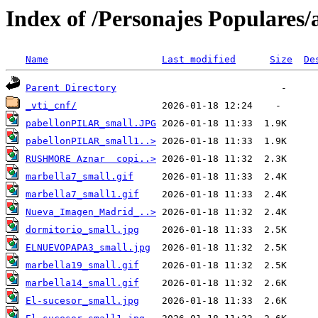
Index of /Personajes Populares
Name
Last modified
Size
De
Parent Directory
_vti_cnf/
pabellonPILAR_small.JPG
pabellonPILAR_small1..>
RUSHMORE Aznar  copi..>
marbella7_small.gif
marbella7_small1.gif
Nueva_Imagen_Madrid_..>
dormitorio_small.jpg
ELNUEVOPAPA3_small.jpg
marbella19_small.gif
marbella14_small.gif
El-sucesor_small.jpg