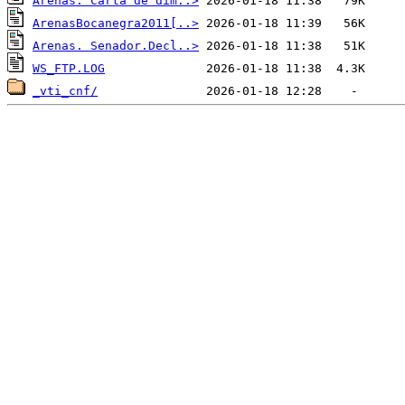
Arenas. Carta de dim..>
ArenasBocanegra2011[..>
Arenas. Senador.Decl..>
WS_FTP.LOG
_vti_cnf/