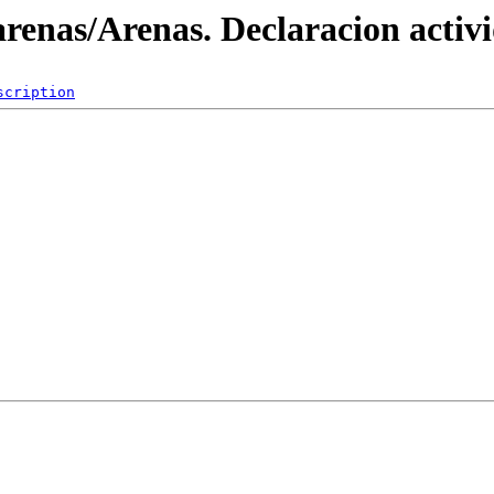
arenas/Arenas. Declaracion activ
scription