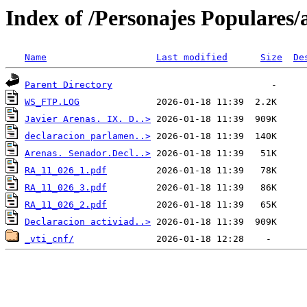
Index of /Personajes Populares/
Name
Last modified
Size
De
Parent Directory
WS_FTP.LOG
Javier Arenas. IX. D..>
declaracion parlamen..>
Arenas. Senador.Decl..>
RA_11_026_1.pdf
RA_11_026_3.pdf
RA_11_026_2.pdf
Declaracion activiad..>
_vti_cnf/