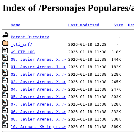
Index of /Personajes Populares/
Name
Last modified
Size
De
Parent Directory
_vti_cnf/
WS_FTP.LOG
09. Javier Arenas. X..>
01. Javier Arenas. I..>
02. Javier Arenas. X..>
03. Javier Arenas. X..>
04. Javier Arenas. X..>
05. Javier Arenas. X..>
07. Javier Arenas. X..>
06. Javier Arenas. X..>
08. Javier Arenas. X..>
10. Arenas. XV legis..>