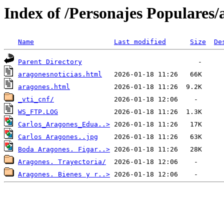
Index of /Personajes Populares/
Name
Last modified
Size
De
Parent Directory
aragonesnoticias.html
aragones.html
_vti_cnf/
WS_FTP.LOG
Carlos_Aragones_Edua..>
Carlos Aragones..jpg
Boda Aragones. Figar..>
Aragones. Trayectoria/
Aragones. Bienes y r..>