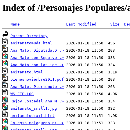
Index of /Personajes Populares
Name
Last modified
Size
De
Parent Directory
anitamatomuda.html
Ana Mato. Diputada.D..>
Ana Mato con Sepulve..>
Ana Mato con las ide..>
anitamato.html
bienesnoviembre2011.pdf
Ana Mato. Pluriemple..>
WS_FTP.LOG
Rajoy_Cospedal_Ana_M..>
anitamato_small1.jpg
anitamatodixit.html
Colegio_malagueno_ni..>