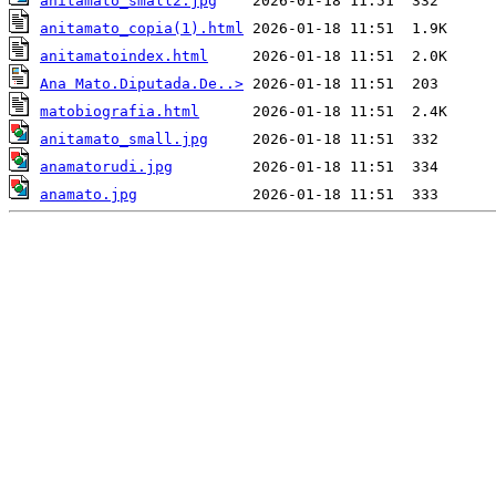
anitamato_small2.jpg
anitamato_copia(1).html
anitamatoindex.html
Ana Mato.Diputada.De..>
matobiografia.html
anitamato_small.jpg
anamatorudi.jpg
anamato.jpg