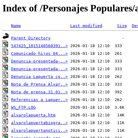
Index of /Personajes Populares/
Name
Last modified
Size
De
Parent Directory
547425_1015140560391..>
Comunicado hijos 04...>
Denuncia-presentada-..>
Denuncia-presentada-..>
Denuncia Lapuerta co..>
Nota de Prensa Alvar..>
Nota de prensa.31.01..>
Referencias a Lapuer..>
WS_FTP.LOG
alvarolapuerta.htm
alvarolapuertabiogra..>
alvarolapuertanotici..>