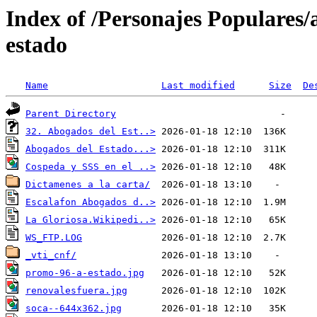
Index of /Personajes Populares/
estado
Name
Last modified
Size
De
Parent Directory
32. Abogados del Est..>
Abogados del Estado...>
Cospeda y SSS en el ..>
Dictamenes a la carta/
Escalafon Abogados d..>
La Gloriosa.Wikipedi..>
WS_FTP.LOG
_vti_cnf/
promo-96-a-estado.jpg
renovalesfuera.jpg
soca--644x362.jpg