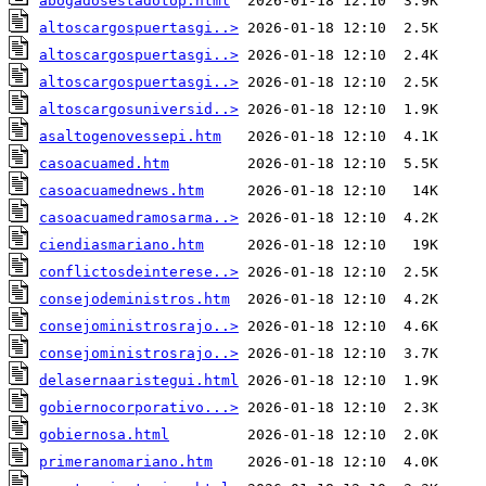
abogadosestadotop.html
altoscargospuertasgi..>
altoscargospuertasgi..>
altoscargospuertasgi..>
altoscargosuniversid..>
asaltogenovessepi.htm
casoacuamed.htm
casoacuamednews.htm
casoacuamedramosarma..>
ciendiasmariano.htm
conflictosdeinterese..>
consejodeministros.htm
consejoministrosrajo..>
consejoministrosrajo..>
delasernaaristegui.html
gobiernocorporativo...>
gobiernosa.html
primeranomariano.htm