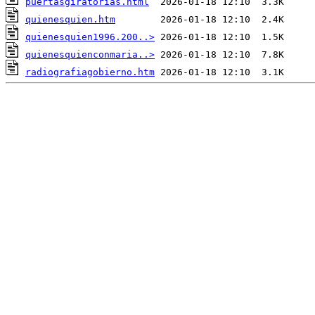
puertasgiratorias.html
quienesquien.htm
quienesquien1996.200..>
quienesquienconmaria..>
radiografiagobierno.htm