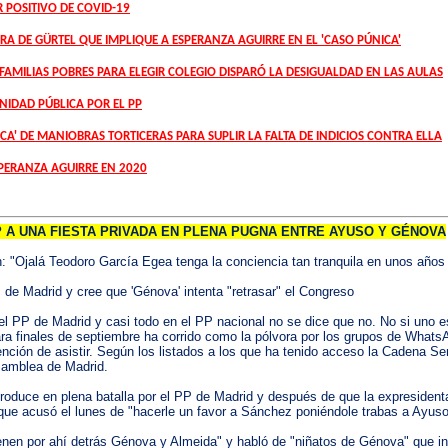
 POSITIVO DE COVID-19
 DE GÜRTEL QUE IMPLIQUE A ESPERANZA AGUIRRE EN EL 'CASO PÚNICA'
FAMILIAS POBRES PARA ELEGIR COLEGIO DISPARÓ LA DESIGUALDAD EN LAS AULAS
NIDAD PÚBLICA POR EL PP
ICA' DE MANIOBRAS TORTICERAS PARA SUPLIR LA FALTA DE INDICIOS CONTRA ELLA
PERANZA AGUIRRE EN 2020
 A UNA FIESTA PRIVADA EN PLENA PUGNA ENTRE AYUSO Y GÉNOVA
n: "Ojalá Teodoro García Egea tenga la conciencia tan tranquila en unos año
 de Madrid y cree que 'Génova' intenta "retrasar" el Congreso
n el PP de Madrid y casi todo en el PP nacional no se dice que no. No si un
para finales de septiembre ha corrido como la pólvora por los grupos de Whats
ión de asistir. Según los listados a los que ha tenido acceso la Cadena Ser
samblea de Madrid.
 produce en plena batalla por el PP de Madrid y después de que la expresiden
 que acusó el lunes de "hacerle un favor a Sánchez poniéndole trabas a Ayuso
 tienen por ahí detrás Génova y Almeida" y habló de "niñatos de Génova" que i