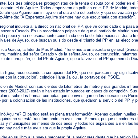
rente. Los tres principales protagonistas de la tensa disputa por el poder en 
común: el de Aguirre. Todos empezaron en política en el PP de Madrid, todos
 De ahí que Aguirre aún influya en el día a día del partido, y que su voz aún 
ez-Almeida: “A Esperanza Aguirre siempre hay que escucharla con atención”.
regional inquieta a la dirección nacional del PP, que ve cómo cada día pasa a
lanzar a Casado. Es un recordatorio palpable de que el partido de Madrid pue
nda propia y no necesariamente coordinada con la del líder nacional. Justo lo 
rivales de Ayuso, que buscan su sitio desde el triunfo del PP en las eleccion
ónica García, la líder de Más Madrid. “Tenemos a un secretario general [Gar
rre, madrina del señor Casado y de la señora Ayuso, de corrupción, mientras 
elo de corrupción, el del PP de Aguirre, que a la vez es el PP que hereda D
a-Egea, reconociendo la corrupción del PP, que nos parecen muy significati
 con la corrupción”, coincide Hana Jalloul, la portavoz del PSOE.
ación de Madrid, con sus cientos de kilómetros de metro y sus grandes infr
ernos (2003-2012) están o han estado imputados en casos de corrupción. Sus 
ulares sobre las tramas corruptas que se investigan en las operaciones Púnica
por la colonización de las instituciones, que quedaron al servicio del PP, y po
ó Aguirre? El partido está en plena transformación. Apenas quedan huellas d
aguirrismo se está transformando en ayusismo. Primero, porque el poder es e
s y municipales en menos de dos años, y todos los aspirantes a ir en las li
 no hay nadie más ayusista que la propia Aguirre.
xlíder en su libro a la nueva baronesa: “A la mejor presidenta que ha tenido Ma