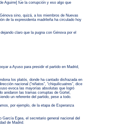
e Aguirre] fue la corrupción y eso algo que
de Génova sino, quizá, a los miembros de Nuevas
ión de la expresidenta madrileña ha circulado hoy
 dejando claro que la pugna con Génova por el
oyar a Ayuso para presidir el partido en Madrid,
andona los platós, donde ha cantado disfrazada en
ección nacional (”niñatos”, “chiquilicuatres”, dice
Ayuso evoca las mayorías absolutas que logró
do anidaron las tramas corruptas de Gürtel,
endo un referente del partido, pese a todo.
damos, por ejemplo, de la etapa de Esperanza
 García Egea, el secretario general nacional del
idad de Madrid.