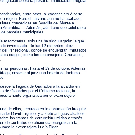
stigación sobre la presunta financiación irregular
condenados, entre otros, al exconsejero Alberto
 la región. Pero el calvario aún no ha acabado.
gulares concedidas en Boadilla del Monte a
 la Asamblea—. Además, aún tiene que celebrarse
 de parcelas municipales.
 la macrocausa, solo una ha sido juzgada: la que
ndo investigado. De las 12 restantes, diez
lar del PP regional, donde se encuentran imputados
x altos cargos, como los exconsejeros Granados,
.
ses las pesquisas, hasta el 29 de octubre. Además,
rtega, enviase al juez una batería de facturas
do.
desde la llegada de Granados a la alcaldía en
so de Granados por el Gobierno regional; la
supuestamente organizada por el exconsejero
na de ellas, centrada en la contratación irregular
enador David Erguido; y a siete antiguos alcaldes
sobre las tramas de corrupción urdidas a través
n de contratos de eficiencia energética a la
putada la exconsejera Lucía Figar.