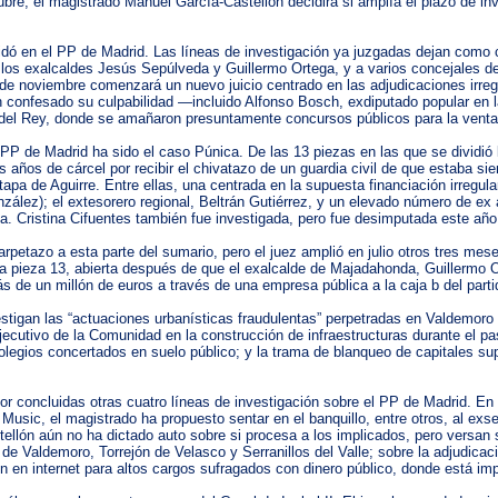
bre, el magistrado Manuel García-Castellón decidirá si amplía el plazo de inve
nidó en el PP de Madrid. Las líneas de investigación ya juzgadas dejan como 
 los exalcaldes Jesús Sepúlveda y Guillermo Ortega, y a varios concejales de
0 de noviembre comenzará un nuevo juicio centrado en las adjudicaciones irre
 confesado su culpabilidad —incluido Alfonso Bosch, exdiputado popular en
a del Rey, donde se amañaron presuntamente concursos públicos para la venta
PP de Madrid ha sido el caso Púnica. De las 13 piezas en las que se dividió
ños de cárcel por recibir el chivatazo de un guardia civil de que estaba sie
etapa de Aguirre. Entre ellas, una centrada en la supuesta financiación irregu
onzález); el extesorero regional, Beltrán Gutiérrez, y un elevado número de e
a. Cristina Cifuentes también fue investigada, pero fue desimputada este año
rpetazo a esta parte del sumario, pero el juez amplió en julio otros tres me
 la pieza 13, abierta después de que el exalcalde de Majadahonda, Guillermo O
 de un millón de euros a través de una empresa pública a la caja b del parti
stigan las “actuaciones urbanísticas fraudulentas” perpetradas en Valdemoro 
ecutivo de la Comunidad en la construcción de infraestructuras durante el pa
 colegios concertados en suelo público; y la trama de blanqueo de capitales 
r concluidas otras cuatro líneas de investigación sobre el PP de Madrid. En u
Music, el magistrado ha propuesto sentar en el banquillo, entre otros, al exs
ellón aún no ha dictado auto sobre si procesa a los implicados, pero versan 
 Valdemoro, Torrejón de Velasco y Serranillos del Valle; sobre la adjudicació
n en internet para altos cargos sufragados con dinero público, donde está im