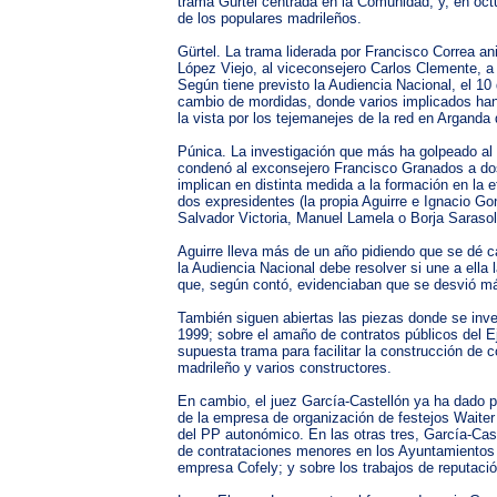
trama Gürtel centrada en la Comunidad; y, en octu
de los populares madrileños.
Gürtel. La trama liderada por Francisco Correa a
López Viejo, al viceconsejero Carlos Clemente, a
Según tiene previsto la Audiencia Nacional, el 1
cambio de mordidas, donde varios implicados han
la vista por los tejemanejes de la red en Argand
Púnica. La investigación que más ha golpeado al 
condenó al exconsejero Francisco Granados a dos a
implican en distinta medida a la formación en la 
dos expresidentes (la propia Aguirre e Ignacio G
Salvador Victoria, Manuel Lamela o Borja Sarasol
Aguirre lleva más de un año pidiendo que se dé ca
la Audiencia Nacional debe resolver si une a ella
que, según contó, evidenciaban que se desvió más
También siguen abiertas las piezas donde se inve
1999; sobre el amaño de contratos públicos del Ej
supuesta trama para facilitar la construcción de
madrileño y varios constructores.
En cambio, el juez García-Castellón ya ha dado po
de la empresa de organización de festejos Waiter 
del PP autonómico. En las otras tres, García-Cast
de contrataciones menores en los Ayuntamientos de
empresa Cofely; y sobre los trabajos de reputació