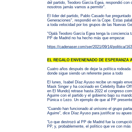
del partido, Teodoro García Egea, respondió con d
nosotros jamás vamos a permitir".
El líder del partido, Pablo Casado fue preguntado
Generaciones", respondió en la Cope. Estas palabr
a toda velocidad por los grupos de las Nuevas G
"Ojalá Teodoro García Egea tenga la conciencia t
PP de Madrid no ha hecho más que empezar.
https://cadenaser.com/ser/2021/09/14/politica/1
EL REGALO ENVENENADO DE ESPERANZA AG
Cuatro años después de dejar la política rodeada 
donde sigue siendo un referente pese a todo
El lunes, Isabel Díaz Ayuso recibe un regalo env
Mask Singer y ha cocinado en Celebrity Bake Off, p
en El Mundo) retrase hasta 2022 el congreso cor
Aguirre con el partido y el gobierno bajo su mand
Púnica o Lezo. Un ejemplo de que al PP presente l
“Cuando han funcionado al unísono el grupo parla
Aguirre”, dice Díaz Ayuso para justificar su apuest
“Lo que destrozó al PP de Madrid fue la corrupció
PP, y, probablemente, el político que ve con más