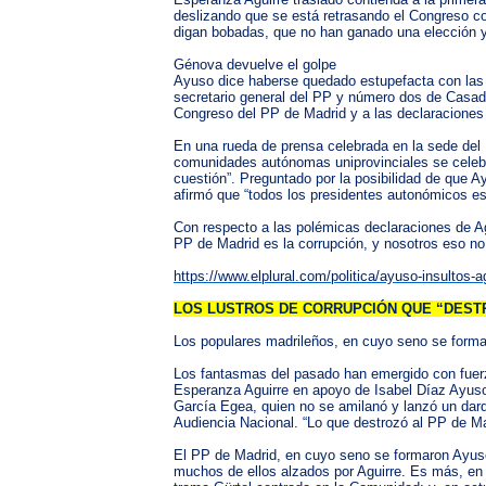
deslizando que se está retrasando el Congreso co
digan bobadas, que no han ganado una elección y
Génova devuelve el golpe
Ayuso dice haberse quedado estupefacta con las 
secretario general del PP y número dos de Casad
Congreso del PP de Madrid y a las declaraciones
En una rueda de prensa celebrada en la sede del 
comunidades autónomas uniprovinciales se celeb
cuestión”. Preguntado por la posibilidad de que 
afirmó que “todos los presidentes autonómicos est
Con respecto a las polémicas declaraciones de Ag
PP de Madrid es la corrupción, y nosotros eso no 
https://www.elplural.com/politica/ayuso-insultos
LOS LUSTROS DE CORRUPCIÓN QUE “DEST
Los populares madrileños, en cuyo seno se form
Los fantasmas del pasado han emergido con fuerza
Esperanza Aguirre en apoyo de Isabel Díaz Ayuso,
García Egea, quien no se amilanó y lanzó un dard
Audiencia Nacional. “Lo que destrozó al PP de Mad
El PP de Madrid, en cuyo seno se formaron Ayuso
muchos de ellos alzados por Aguirre. Es más, en