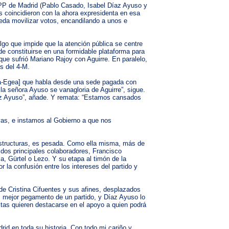
el PP de Madrid (Pablo Casado, Isabel Díaz Ayuso y
 coincidieron con la ahora expresidenta en esa
pueda movilizar votos, encandilando a unos e
lgo que impide que la atención pública se centre
de constituirse en una formidable plataforma para
que sufrió Mariano Rajoy con Aguirre. En paralelo,
es del 4-M.
cía-Egea] que habla desde una sede pagada con
la señora Ayuso se vanagloria de Aguirre”, sigue.
íaz Ayuso”, añade. Y remata: “Estamos cansados
vas, e instamos al Gobierno a que nos
aestructuras, es pesada. Como ella misma, más de
dos principales colaboradores, Francisco
, Gürtel o Lezo. Y su etapa al timón de la
r la confusión entre los intereses del partido y
e Cristina Cifuentes y sus afines, desplazados
l mejor pegamento de un partido, y Díaz Ayuso lo
stas quieren destacarse en el apoyo a quien podrá
drid en toda su historia. Con todo mi cariño y