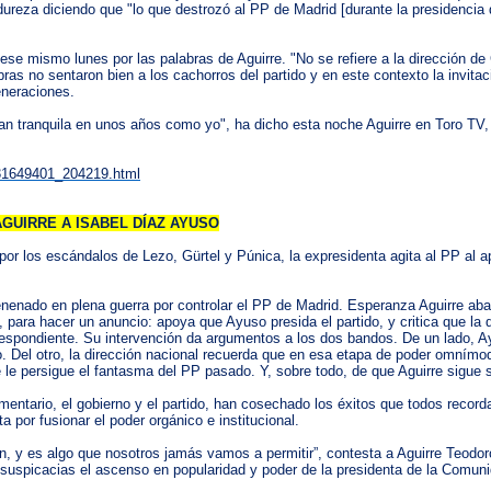
ureza diciendo que "lo que destrozó al PP de Madrid [durante la presidencia d
 ese mismo lunes por las palabras de Aguirre. "No se refiere a la dirección 
as no sentaron bien a los cachorros del partido y en este contexto la invitac
eneraciones.
an tranquila en unos años como yo", ha dicho esta noche Aguirre en Toro TV,
631649401_204219.html
UIRRE A ISABEL DÍAZ AYUSO
por los escándalos de Lezo, Gürtel y Púnica, la expresidenta agita al PP al ap
enenado en plena guerra por controlar el PP de Madrid. Esperanza Aguirre ab
ara hacer un anuncio: apoya que Ayuso presida el partido, y critica que la dir
respondiente. Su intervención da argumentos a los dos bandos. De un lado, 
o. Del otro, la dirección nacional recuerda que en esa etapa de poder omnímo
e persigue el fantasma del PP pasado. Y, sobre todo, de que Aguirre sigue si
mentario, el gobierno y el partido, han cosechado los éxitos que todos recor
a por fusionar el poder orgánico e institucional.
n, y es algo que nosotros jamás vamos a permitir”, contesta a Aguirre Teodoro
 suspicacias el ascenso en popularidad y poder de la presidenta de la Comun