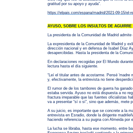
gratitud por su apoyo y ayuda”.
https://elpais.com/espana/madrid/2021-09-15/el-r
AYUSO, SOBRE LOS INSULTOS DE AGUIRRE 
La presidenta de la Comunidad de Madrid admite 
La expresidenta de la Comunidad de Madrid y exli
dirección nacional y en defensa de Isabel Díaz Ay
desapercibidas. Hasta la presidenta de la Comunid
En declaraciones recogidas por El Mundo durante s
lectura hasta el día siguiente.
“Leí el titular antes de acostarme. Pensé 'madre
y, efectivamente, la entrevista no tiene desperdici
El rumor de de los tambores de guerra ha ganado e
estaba servida. Ayuso no está dispuesta a no regi
fractura irreparable que las fuentes oficialistas
va a presentar “sí o sí”, sino que además, mete p
A su juicio, es importante que se concrete a la m
entrevista en Esradio, donde la dirigente madrile
haciendo referencia a su pugna con Almeida por el
La lucha se libraba, hasta ese momento, entre bast
Esperanza Aguirre trasladó contienda a la primer