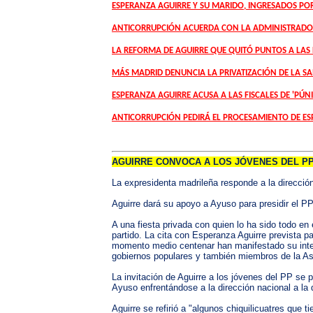
ESPERANZA AGUIRRE Y SU MARIDO, INGRESADOS POR
ANTICORRUPCIÓN ACUERDA CON LA ADMINISTRADORA
LA REFORMA DE AGUIRRE QUE QUITÓ PUNTOS A LAS 
MÁS MADRID DENUNCIA LA PRIVATIZACIÓN DE LA SA
ESPERANZA AGUIRRE ACUSA A LAS FISCALES DE 'PÚN
ANTICORRUPCIÓN PEDIRÁ EL PROCESAMIENTO DE ES
AGUIRRE CONVOCA A LOS JÓVENES DEL PP
La expresidenta madrileña responde a la direcció
Aguirre dará su apoyo a Ayuso para presidir el PP
A una fiesta privada con quien lo ha sido todo e
partido. La cita con Esperanza Aguirre prevista 
momento medio centenar han manifestado su intenc
gobiernos populares y también miembros de la A
La invitación de Aguirre a los jóvenes del PP se
Ayuso enfrentándose a la dirección nacional a la
Aguirre se refirió a "algunos chiquilicuatres que