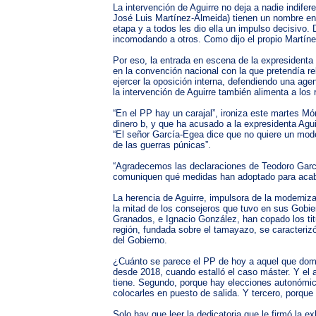
La intervención de Aguirre no deja a nadie indife
José Luis Martínez-Almeida) tienen un nombre en 
etapa y a todos les dio ella un impulso decisivo.
incomodando a otros. Como dijo el propio Martín
Por eso, la entrada en escena de la expresidenta 
en la convención nacional con la que pretendía re
ejercer la oposición interna, defendiendo una age
la intervención de Aguirre también alimenta a los 
“En el PP hay un carajal”, ironiza este martes M
dinero b, y que ha acusado a la expresidenta Agui
“El señor García-Egea dice que no quiere un mod
de las guerras púnicas”.
“Agradecemos las declaraciones de Teodoro Garcí
comuniquen qué medidas han adoptado para acabar
La herencia de Aguirre, impulsora de la moderniz
la mitad de los consejeros que tuvo en sus Gobi
Granados, e Ignacio González, han copado los tit
región, fundada sobre el tamayazo, se caracterizó 
del Gobierno.
¿Cuánto se parece el PP de hoy a aquel que domin
desde 2018, cuando estalló el caso máster. Y el 
tiene. Segundo, porque hay elecciones autonómica
colocarles en puesto de salida. Y tercero, porque
Solo hay que leer la dedicatoria que le firmó la e