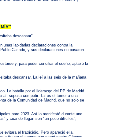
MÍA'"
esitaba descansar"
 unas lapidarias declaraciones contra la
 de Pablo Casado, y sus declaraciones no pasaron
starse y, para poder conciliar el sueño, aplazó la
sitaba descansar. La leí a las seis de la mañana
co. La batalla por el liderazgo del PP de Madrid
onal, sopesa competir. Tal es el temor a una
identa de la Comunidad de Madrid, que no solo se
ipales para 2023. Así lo manifestó durante una
as" y cuando llegan son "un poco difíciles",
evitara el fratricidio. Pero apareció ella.
ico a Ayuso al tiempo que cargó contra Génova,