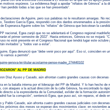
n motivos espúreos. La exlideresa llegó a apodar "niñatos de Génova" a la di
 han perdido todas a las que se han presentado”.
declaraciones de Aguirre, pero sus palabras no le resultaron amargas. No re
o, Teodoro García Egea, respondió con dos dardos envenenados a la presión e
 de Esperanza Aguirre sobre los “niñatos” de Génova que boicotean la candid
PP nacional, Egea zanjó que no se adelantará el Congreso regional madrileñ
rarán el primer semestre de 2022”. Hasta entonces, Génova no se mojará: “
Ayuso no esté presente en el Congreso Nacional que tendrá lugar este octubr
án invitados” y “todos van a estar”.
uirre, Egea denunció que “debe venir poco por aquí”. Eso sí, coinciden en un
lo vamos a permitir”.
-aguirre-genova-lei-titular-acostarme-pense-madre_274440102
ROZARON” AL PP DE MADRID
aron Díaz Ayuso y Casado, aún afrontan cuatro grandes causas con decenas
 en la batalla interna por el liderazgo del PP de Madrid. Y lo han hecho de m
 con ataques a la actual dirección de la calle Génova, ha encontrado la rápid
o directo a la expresidenta de la Comunidad, exlíder de la formación autonóm
rid fue la corrupción”, sentenció Egea, que puso así, sin reparos, el dedo en 
 y Pablo Casado, aún afronta cuatro grandes causas judiciales con decenas 
 los próximos dos meses se esperan dos movimientos clave: en noviembre arra