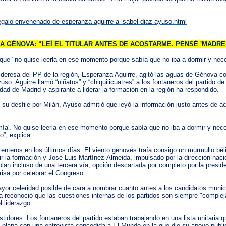
egalo-envenenado-de-esperanza-aguirre-a-isabel-diaz-ayuso.html
A GÉNOVA: “LEÍ EL TITULAR ANTES DE ACOSTARME. PENSÉ 'MADRE 
que "no quise leerla en ese momento porque sabía que no iba a dormir y nec
deresa del PP de la región, Esperanza Aguirre, agitó las aguas de Génova con
uso. Aguirre llamó “niñatos” y “chiquilicuatres” a los fontaneros del partido
ad de Madrid y aspirante a liderar la formación en la región ha respondido.
u desfile por Milán, Ayuso admitió que leyó la información justo antes de aco
 mía'. No quise leerla en ese momento porque sabía que no iba a dormir y nece
o”, explica.
nteros en los últimos días. El viento genovés traía consigo un murmullo béli
r la formación y José Luis Martínez-Almeida, impulsado por la dirección naci
 hablan incluso de una tercera vía, opción descartada por completo por la pres
risa por celebrar el Congreso.
ayor celeridad posible de cara a nombrar cuanto antes a los candidatos munic
ña reconoció que las cuestiones internas de los partidos son siempre "complej
 liderazgo.
idores. Los fontaneros del partido estaban trabajando en una lista unitaria que 
a plana con una entrevista concedida a El Mundo en la que dio su apoyo públ