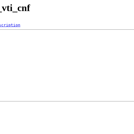
_vti_cnf
scription