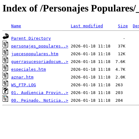
Index of /Personajes Populares/
Name
Last modified
Size
De
Parent Directory
personajes_populares..>
juecespopulares.htm
guerrasucesoriadocum..>
especiales.htm
aznar.htm
WS_FTP.LOG
01. Audiencia Provin..>
00. Peinado. Noticia..>