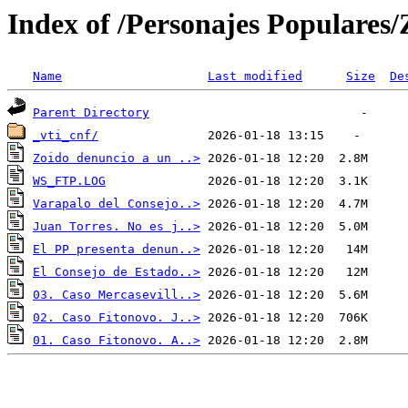
Index of /Personajes Populares
Name
Last modified
Size
De
Parent Directory
_vti_cnf/
Zoido denuncio a un ..>
WS_FTP.LOG
Varapalo del Consejo..>
Juan Torres. No es j..>
El PP presenta denun..>
El Consejo de Estado..>
03. Caso Mercasevill..>
02. Caso Fitonovo. J..>
01. Caso Fitonovo. A..>